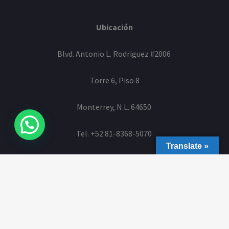
Ubicación
Blvd. Antonio L. Rodriguez #2006
Torre 6, Piso 8
Monterrey, N.L. 64650
Tel. +52 81-8368-5070
Translate »
© 2026
LEMANCORE
Todos los Derechos Reservados. |
Aviso
de Privacidad
| Desarrollo por
F. Velarde