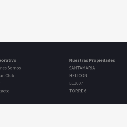
porativo
Nuestras Propiedades
enes Somos
SANTAMARIA
an Club
HELICON
g
LC1007
tacto
TORRE 6
E
Todos los Derechos Reservados. |
Aviso de Privacidad
| Desarr