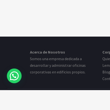
Acerca de Nosotros
Cor
Somos una empresa dedicada a
Qui
desarrollar y administrar oficinas
Lem
corporativas en edificios propios.
Blo
Con
© 2026
LEMANCOR