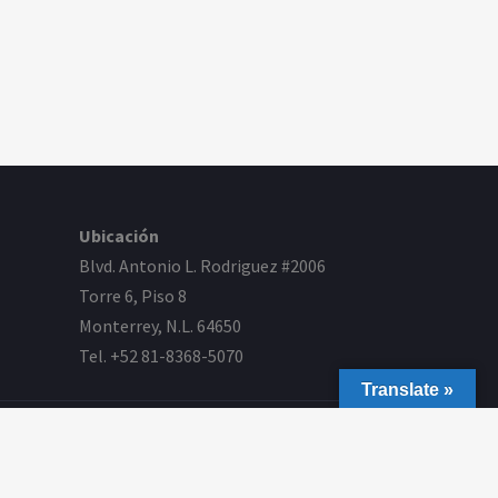
Ubicación
Blvd. Antonio L. Rodriguez #2006
Torre 6, Piso 8
Monterrey, N.L. 64650
Tel. +52 81-8368-5070
Translate »
ollo por
F. Velarde