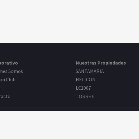
porativo
Nuestras Propiedades
enes Somos
SANTAMARIA
an Club
HELICON
g
LC1007
tacto
TORRE 6
E
Todos los Derechos Reservados. |
Aviso de Privacidad
| Desarr