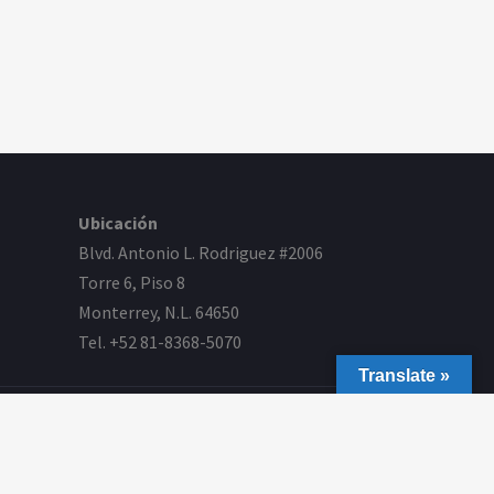
Ubicación
Blvd. Antonio L. Rodriguez #2006
Torre 6, Piso 8
Monterrey, N.L. 64650
Tel. +52 81-8368-5070
Translate »
ollo por
F. Velarde