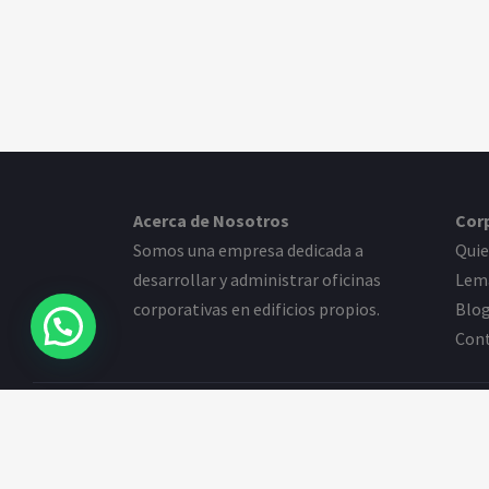
Acerca de Nosotros
Cor
Somos una empresa dedicada a
Qui
desarrollar y administrar oficinas
Lem
corporativas en edificios propios.
Blo
Con
© 2026
LEMANCOR